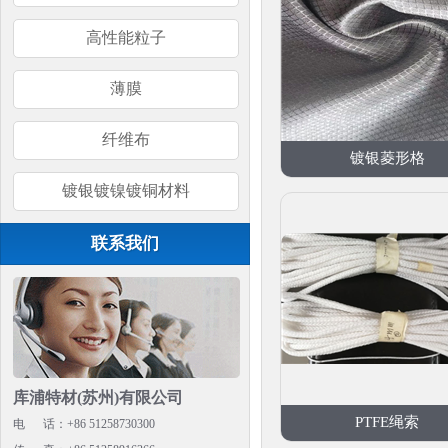
高性能粒子
薄膜
纤维布
镀银菱形格
镀银镀镍镀铜材料
联系我们
库浦特材(苏州)有限公司
PTFE绳索
电 话：+86 51258730300