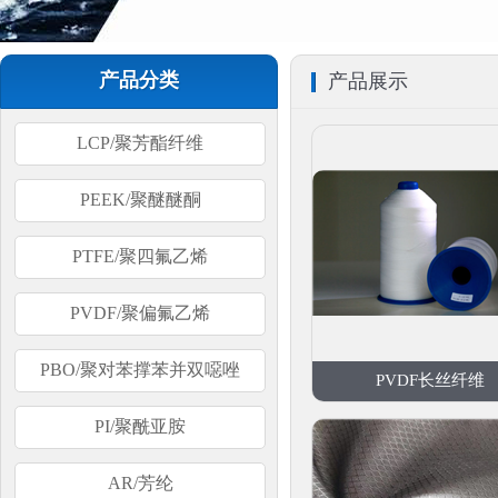
产品分类
产品展示
LCP/聚芳酯纤维
PEEK/聚醚醚酮
PTFE/聚四氟乙烯
PVDF/聚偏氟乙烯
PBO/聚对苯撑苯并双噁唑
PVDF长丝纤维
PI/聚酰亚胺
AR/芳纶