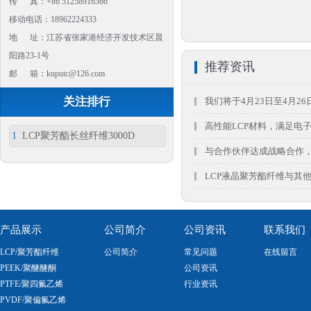
传 真：+86 51258916366
移动电话：18962224333
地 址：江苏省张家港经济开发技术区晨
阳路23-1号
推荐资讯
邮 箱：kuputc@126.com
关注排行
我们将于4月23日至4月26
高性能LCP材料，满足电
1
LCP聚芳酯长丝纤维3000D
与合作伙伴达成战略合作，共
LCP液晶聚芳酯纤维与其
产品展示
公司简介
公司资讯
联系我们
LCP/聚芳酯纤维
公司简介
常见问题
在线留言
PEEK/聚醚醚酮
公司资讯
PTFE/聚四氟乙烯
行业资讯
PVDF/聚偏氟乙烯