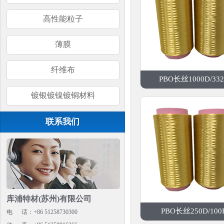
高性能粒子
薄膜
纤维布
PBO长丝1000D/332
镀银镀镍镀铜材料
联系我们
库浦特材(苏州)有限公司
PBO长丝250D/100
电 话：+86 51258730300