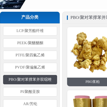
产品分类
PBO/聚对苯撑苯
LCP/聚芳酯纤维
PEEK/聚醚醚酮
PTFE/聚四氟乙烯
PVDF/聚偏氟乙烯
PBO/聚对苯撑苯并双噁唑
PBO浆粕
PI/聚酰亚胺
AR/芳纶