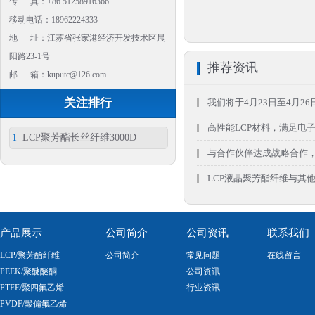
传 真：+86 51258916366
移动电话：18962224333
地 址：江苏省张家港经济开发技术区晨
阳路23-1号
推荐资讯
邮 箱：kuputc@126.com
关注排行
我们将于4月23日至4月26
高性能LCP材料，满足电
1
LCP聚芳酯长丝纤维3000D
与合作伙伴达成战略合作，共
LCP液晶聚芳酯纤维与其
产品展示
公司简介
公司资讯
联系我们
LCP/聚芳酯纤维
公司简介
常见问题
在线留言
PEEK/聚醚醚酮
公司资讯
PTFE/聚四氟乙烯
行业资讯
PVDF/聚偏氟乙烯